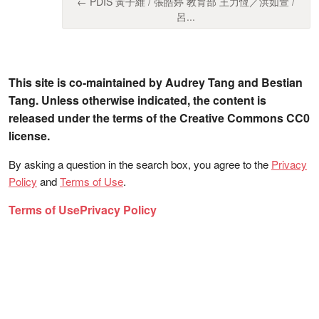
← PDIS 黃子維 / 張皓婷 教育部 王力恆／洪如萱 /
呂...
This site is co-maintained by Audrey Tang and Bestian
Tang. Unless otherwise indicated, the content is
released under the terms of the Creative Commons CC0
license.
By asking a question in the search box, you agree to the
Privacy
Policy
and
Terms of Use
.
Terms of Use
Privacy Policy