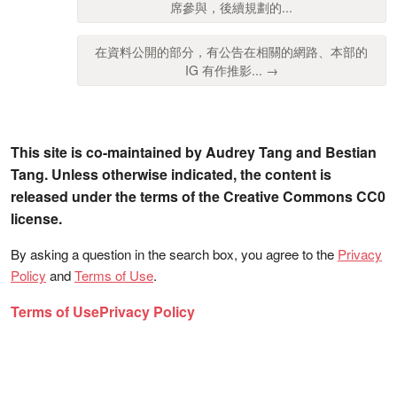
席參與，後續規劃的...
在資料公開的部分，有公告在相關的網路、本部的
IG 有作推影... →
This site is co-maintained by Audrey Tang and Bestian
Tang. Unless otherwise indicated, the content is
released under the terms of the Creative Commons CC0
license.
By asking a question in the search box, you agree to the
Privacy
Policy
and
Terms of Use
.
Terms of Use
Privacy Policy