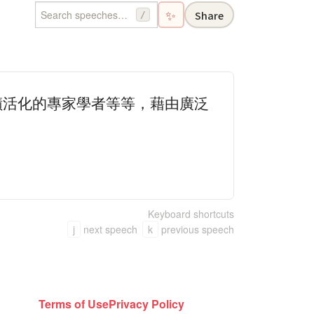
✨
Share
/
蹟活化的專家學者等等，藉由廣泛
Keyboard shortcuts
j
next speech
k
previous speech
Terms of Use
Privacy Policy