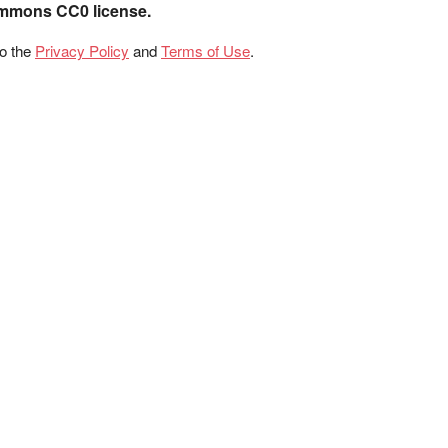
ommons CC0 license.
to the
Privacy Policy
and
Terms of Use
.