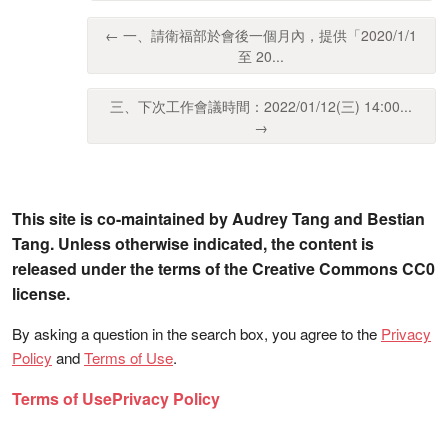
← 一、請衛福部於會後一個月內，提供「2020/1/1
至 20...
三、下次工作會議時間：2022/01/12(三) 14:00...
→
This site is co-maintained by Audrey Tang and Bestian
Tang. Unless otherwise indicated, the content is
released under the terms of the Creative Commons CC0
license.
By asking a question in the search box, you agree to the
Privacy
Policy
and
Terms of Use
.
Terms of Use
Privacy Policy