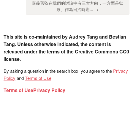
嘉義舊監在我們的討論中有三大方向，一方面是獄
政、作為日治時期... →
This site is co-maintained by Audrey Tang and Bestian
Tang. Unless otherwise indicated, the content is
released under the terms of the Creative Commons CC0
license.
By asking a question in the search box, you agree to the
Privacy
Policy
and
Terms of Use
.
Terms of Use
Privacy Policy