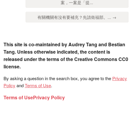
案，一案是「提...
有關機關有沒有要補充？先請衛福部。... →
This site is co-maintained by Audrey Tang and Bestian
Tang. Unless otherwise indicated, the content is
released under the terms of the Creative Commons CC0
license.
By asking a question in the search box, you agree to the
Privacy
Policy
and
Terms of Use
.
Terms of Use
Privacy Policy