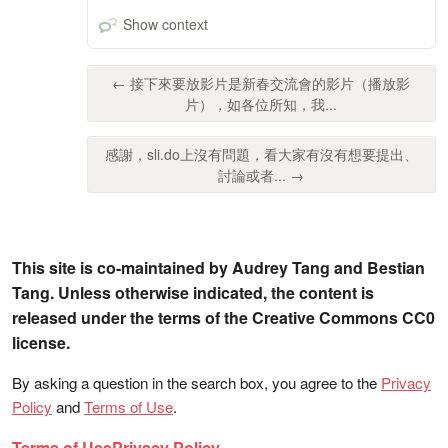
Show context
← 接下來要放影片是新春交流會的影片（播放影
片），如各位所知，我...
感謝，sli.do上沒有問題，看大家有沒有想要提出、
討論或者... →
This site is co-maintained by Audrey Tang and Bestian
Tang. Unless otherwise indicated, the content is
released under the terms of the Creative Commons CC0
license.
By asking a question in the search box, you agree to the
Privacy
Policy
and
Terms of Use
.
Terms of Use
Privacy Policy