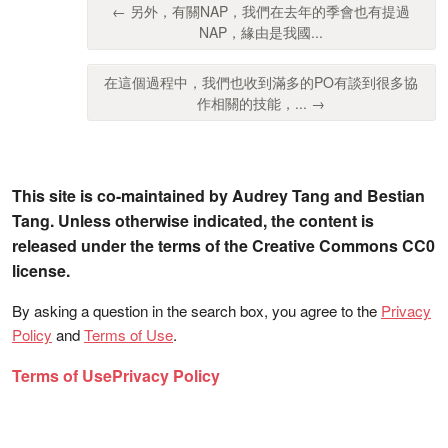
← 另外，有關NAP，我們在去年的季會也有提過
NAP，緣由是我國...
在這個過程中，我們也收到滿多的PO有談到很多協
作相關的技能，... →
This site is co-maintained by Audrey Tang and Bestian
Tang. Unless otherwise indicated, the content is
released under the terms of the Creative Commons CC0
license.
By asking a question in the search box, you agree to the
Privacy
Policy
and
Terms of Use
.
Terms of Use
Privacy Policy