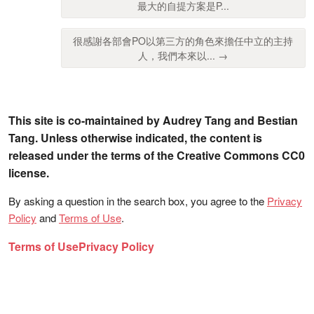
最大的自提方案是P...
很感謝各部會PO以第三方的角色來擔任中立的主持
人，我們本來以... →
This site is co-maintained by Audrey Tang and Bestian
Tang. Unless otherwise indicated, the content is
released under the terms of the Creative Commons CC0
license.
By asking a question in the search box, you agree to the
Privacy
Policy
and
Terms of Use
.
Terms of Use
Privacy Policy