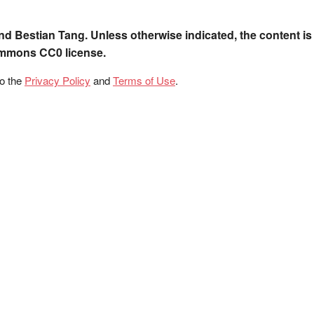
nd Bestian Tang. Unless otherwise indicated, the content is
ommons CC0 license.
to the
Privacy Policy
and
Terms of Use
.