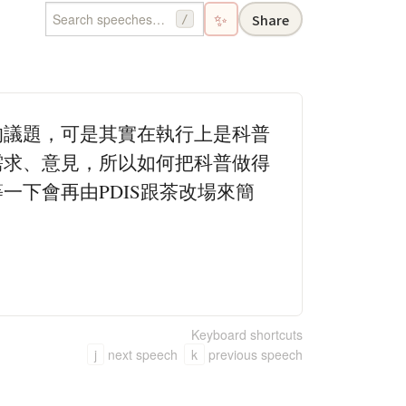
✨
Share
/
的議題，可是其實在執行上是科普
需求、意見，所以如何把科普做得
下會再由PDIS跟茶改場來簡
Keyboard shortcuts
j
next speech
k
previous speech