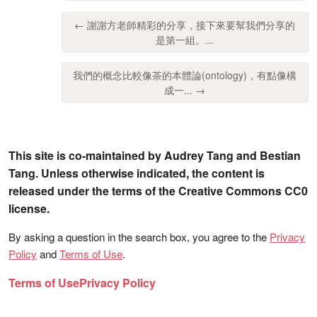
← 謝謝方老師精彩的分享，接下來要幫我們分享的
是第一組。...
我們的概念比較像茶的本體論(ontology)，有點像構
成一... →
This site is co-maintained by Audrey Tang and Bestian
Tang. Unless otherwise indicated, the content is
released under the terms of the Creative Commons CC0
license.
By asking a question in the search box, you agree to the
Privacy
Policy
and
Terms of Use
.
Terms of Use
Privacy Policy