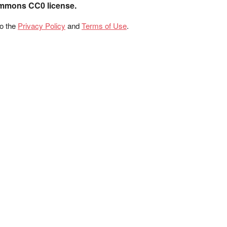
ommons CC0 license.
to the
Privacy Policy
and
Terms of Use
.