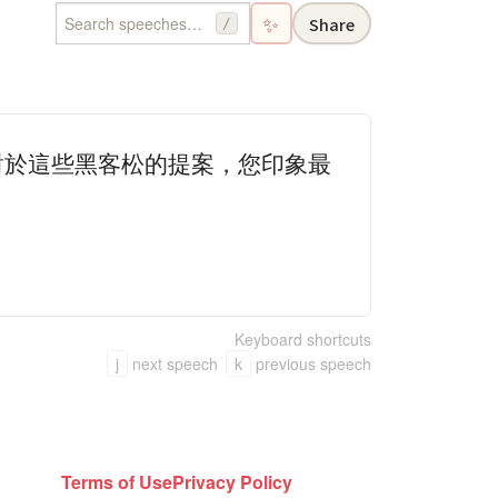
✨
Share
/
對於這些黑客松的提案，您印象最
Keyboard shortcuts
j
next speech
k
previous speech
Terms of Use
Privacy Policy