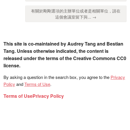
有關於剛剛選項的主辦單位或者是相關單位，請在
這個會議室留下與... →
This site is co-maintained by Audrey Tang and Bestian
Tang. Unless otherwise indicated, the content is
released under the terms of the Creative Commons CC0
license.
By asking a question in the search box, you agree to the
Privacy
Policy
and
Terms of Use
.
Terms of Use
Privacy Policy