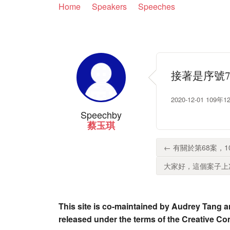
Home
Speakers
Speeches
接著是序號
2020-12-01 
Speech
by
蔡玉琪
← 有關於第68案，
大家好，這個案子上次
This site is co-maintained by Audrey Tang a
released under the terms of the Creative C