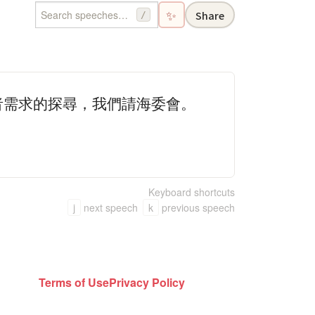
✨
Share
/
者需求的探尋，我們請海委會。
Keyboard shortcuts
j
next speech
k
previous speech
Terms of Use
Privacy Policy