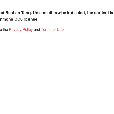
nd Bestian Tang. Unless otherwise indicated, the content is
ommons CC0 license.
to the
Privacy Policy
and
Terms of Use
.