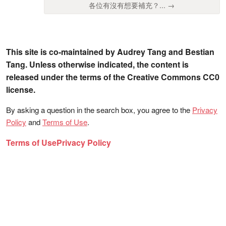
各位有沒有想要補充？... →
This site is co-maintained by Audrey Tang and Bestian
Tang. Unless otherwise indicated, the content is
released under the terms of the Creative Commons CC0
license.
By asking a question in the search box, you agree to the
Privacy
Policy
and
Terms of Use
.
Terms of Use
Privacy Policy