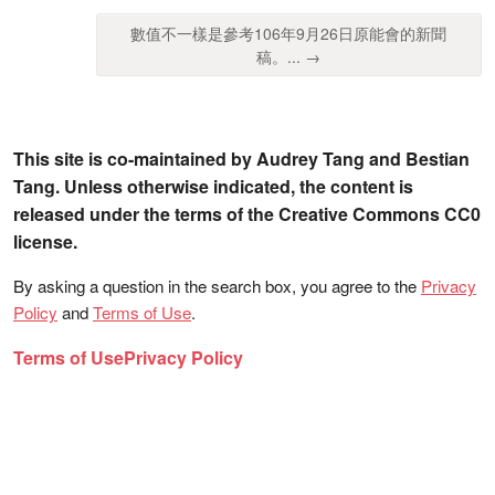
數值不一樣是參考106年9月26日原能會的新聞
稿。... →
This site is co-maintained by Audrey Tang and Bestian
Tang. Unless otherwise indicated, the content is
released under the terms of the Creative Commons CC0
license.
By asking a question in the search box, you agree to the
Privacy
Policy
and
Terms of Use
.
Terms of Use
Privacy Policy