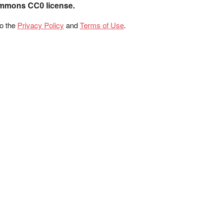
ommons CC0 license.
to the
Privacy Policy
and
Terms of Use
.