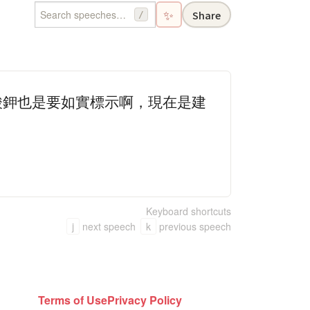
✨
Share
/
酸鉀也是要如實標示啊，現在是建
Keyboard shortcuts
j
next speech
k
previous speech
Terms of Use
Privacy Policy