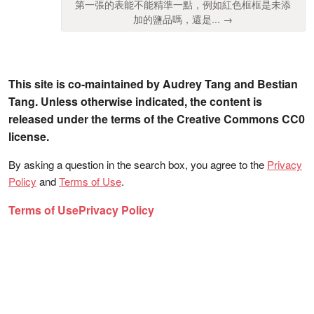
第一張的表能不能精準一點，例如紅色框框是未添
加的鹽品嗎，還是... →
This site is co-maintained by Audrey Tang and Bestian
Tang. Unless otherwise indicated, the content is
released under the terms of the Creative Commons CC0
license.
By asking a question in the search box, you agree to the
Privacy
Policy
and
Terms of Use
.
Terms of Use
Privacy Policy