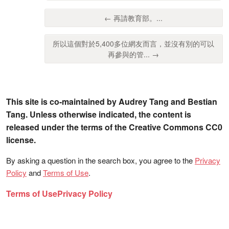
← 再請教育部。...
所以這個對於5,400多位網友而言，並沒有別的可以
再參與的管... →
This site is co-maintained by Audrey Tang and Bestian
Tang. Unless otherwise indicated, the content is
released under the terms of the Creative Commons CC0
license.
By asking a question in the search box, you agree to the
Privacy
Policy
and
Terms of Use
.
Terms of Use
Privacy Policy