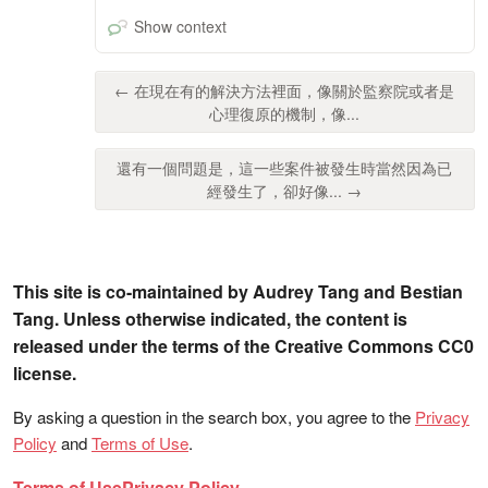
Show context
← 在現在有的解決方法裡面，像關於監察院或者是
心理復原的機制，像...
還有一個問題是，這一些案件被發生時當然因為已
經發生了，卻好像... →
This site is co-maintained by Audrey Tang and Bestian
Tang. Unless otherwise indicated, the content is
released under the terms of the Creative Commons CC0
license.
By asking a question in the search box, you agree to the
Privacy
Policy
and
Terms of Use
.
Terms of Use
Privacy Policy