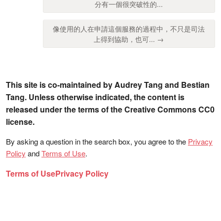
分有一個很突破性的...
像使用的人在申請這個服務的過程中，不只是司法
上得到協助，也可... →
This site is co-maintained by Audrey Tang and Bestian
Tang. Unless otherwise indicated, the content is
released under the terms of the Creative Commons CC0
license.
By asking a question in the search box, you agree to the
Privacy
Policy
and
Terms of Use
.
Terms of Use
Privacy Policy