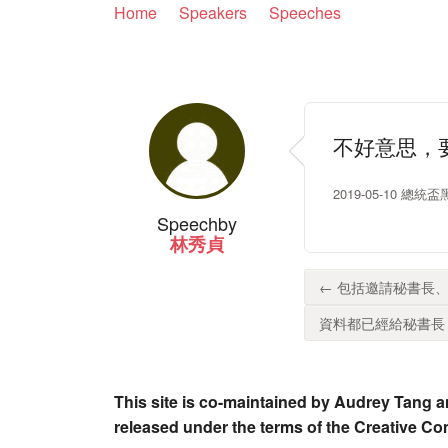
Home
Speakers
Speeches
不好意思，
2019-05-10 
Speech
by
林秀貞
← 包括邀請秘書長、
資料都已經給秘書長，
This site is co-maintained by Audrey Tang a
released under the terms of the Creative C