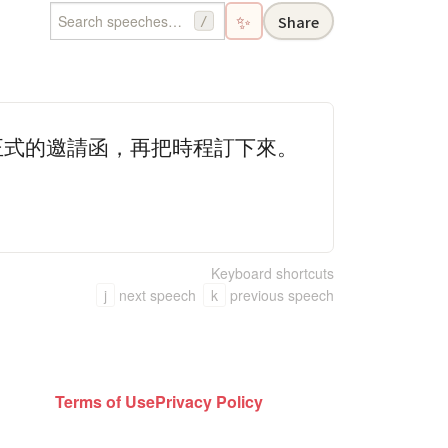
✨
Share
/
正式的邀請函，再把時程訂下來。
Keyboard shortcuts
j
next speech
k
previous speech
Terms of Use
Privacy Policy