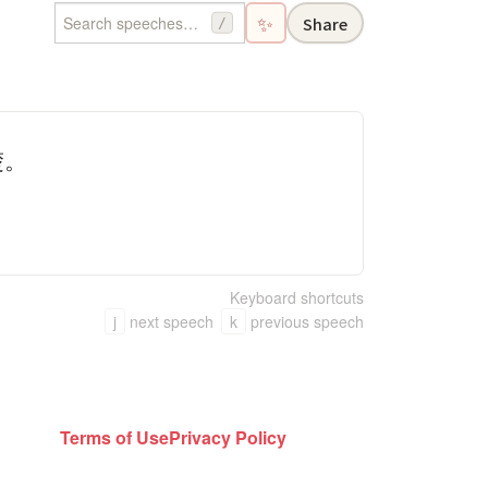
✨
Share
/
楚。
Keyboard shortcuts
j
next speech
k
previous speech
Terms of Use
Privacy Policy