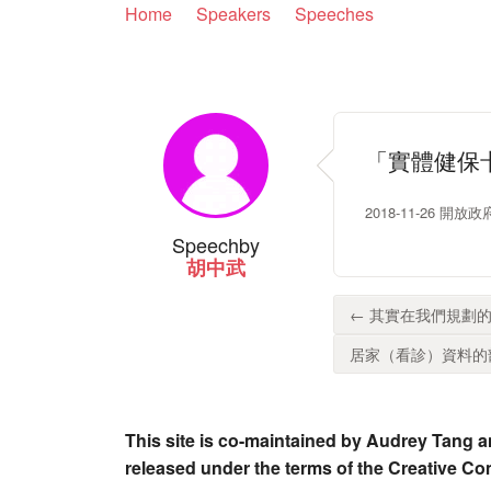
Home
Speakers
Speeches
「實體健保
2018-11-26
Speech
by
胡中武
← 其實在我們規劃的
居家（看診）資料的部
This site is co-maintained by Audrey Tang a
released under the terms of the Creative C