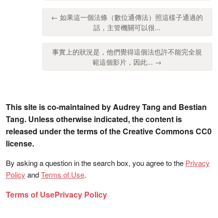
← 如果這一個法條（數位通傳法）照這樣子通過的
話，主管機關可以很...
事實上的狀況是，他們覺得這個法也許不能完全規
範這個影片，因此... →
This site is co-maintained by Audrey Tang and Bestian
Tang. Unless otherwise indicated, the content is
released under the terms of the Creative Commons CC0
license.
By asking a question in the search box, you agree to the
Privacy
Policy
and
Terms of Use
.
Terms of Use
Privacy Policy