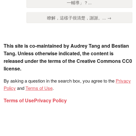
一輔導」？...
瞭解，這樣子很清楚，謝謝。... →
This site is co-maintained by Audrey Tang and Bestian
Tang. Unless otherwise indicated, the content is
released under the terms of the Creative Commons CC0
license.
By asking a question in the search box, you agree to the
Privacy
Policy
and
Terms of Use
.
Terms of Use
Privacy Policy