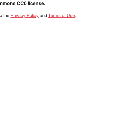
ommons CC0 license.
to the
Privacy Policy
and
Terms of Use
.