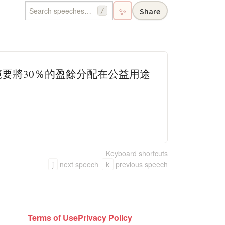
✨
Share
/
要將30％的盈餘分配在公益用途
。
Keyboard shortcuts
j
next speech
k
previous speech
Terms of Use
Privacy Policy