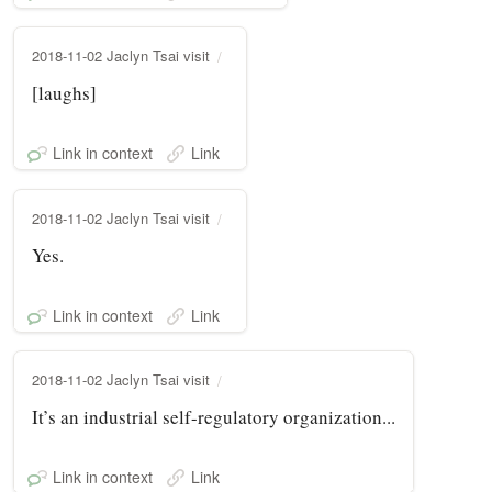
2018-11-02 Jaclyn Tsai visit
[laughs]
Link in context
Link
2018-11-02 Jaclyn Tsai visit
Yes.
Link in context
Link
2018-11-02 Jaclyn Tsai visit
It’s an industrial self-regulatory organization...
Link in context
Link