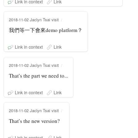
Link in context
Link
2018-11-02 Jaclyn Tsai visit
我們等一下會來demo platform？
Link in context
Link
2018-11-02 Jaclyn Tsai visit
That’s the part we need to...
Link in context
Link
2018-11-02 Jaclyn Tsai visit
That’s the new version?
Link in context
Link