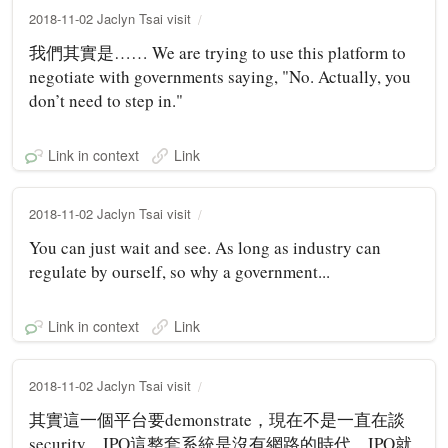
2018-11-02 Jaclyn Tsai visit
我們其實是…… We are trying to use this platform to
negotiate with governments saying, "No. Actually, you
don’t need to step in."
Link in context
Link
2018-11-02 Jaclyn Tsai visit
You can just wait and see. As long as industry can
regulate by ourself, so why a government...
Link in context
Link
2018-11-02 Jaclyn Tsai visit
其實這一個平台要demonstrate，現在不是一直在談
security，IPO這整套系統是沒有網路的時代，IPO就